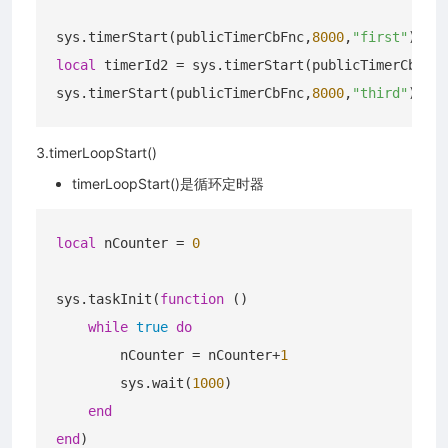
sys.timerStart(publicTimerCbFnc,
8000
,
"first"
local
 timerId2 = sys.timerStart(publicTimerCbFnc,
sys.timerStart(publicTimerCbFnc,
8000
,
"third"
3.timerLoopStart()
timerLoopStart()是循环定时器
local
 nCounter = 
0
sys.taskInit(
function
()
while
true
do
        nCounter = nCounter+
1
        sys.wait(
1000
)

end
end
)
