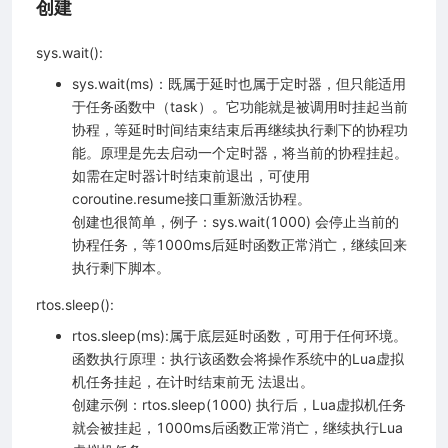
创建
信物联网开放平台)
sys.wait():
io(中国移动物联网开放平台)
sys.wait(ms)：既属于延时也属于定时器，但只能适用
于任务函数中（task）。它功能就是被调用时挂起当前
协程，等延时时间结束结束后再继续执行剩下的协程功
能。原理是先去启动一个定时器，将当前的协程挂起。
阵）
如需在定时器计时结束前退出，可使用
coroutine.resume接口重新激活协程。
）
创建也很简单，例子：sys.wait(1000) 会停止当前的
协程任务，等1000ms后延时函数正常消亡，继续回来
执行剩下脚本。
rtos.sleep():
rtos.sleep(ms):属于底层延时函数，可用于任何环境。
放）
函数执行原理：执行该函数会将操作系统中的Lua虚拟
（字符串格式化）
机任务挂起，在计时结束前无 法退出。
创建示例：rtos.sleep(1000) 执行后，Lua虚拟机任务
制台调试）
就会被挂起，1000ms后函数正常消亡，继续执行Lua
tocal buffer数据格式）