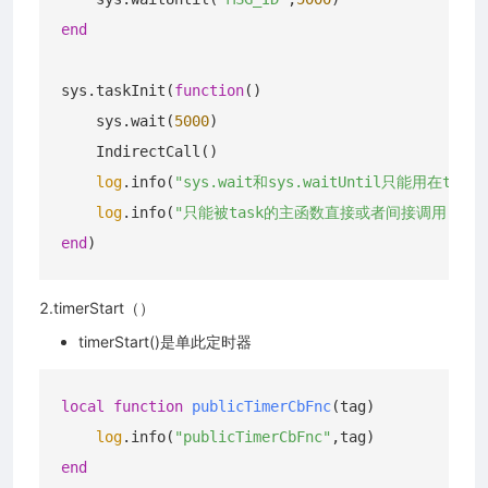
end
sys.taskInit(
function
()
    sys.wait(
5000
)

    IndirectCall()

log
.info(
"sys.wait和sys.waitUntil只能用在task
log
.info(
"只能被task的主函数直接或者间接调用"
end
2.timerStart（）
timerStart()是单此定时器
local
function
publicTimerCbFnc
(tag)
log
.info(
"publicTimerCbFnc"
end