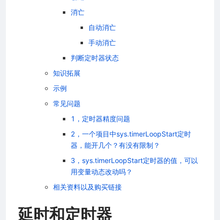
消亡
程指南
自动消亡
手动消亡
资料
判断定时器状态
知识拓展
示例
常见问题
程序（做一个灯神）
1，定时器精度问题
2，一个项目中sys.timerLoopStart定时
器，能开几个？有没有限制？
3，sys.timerLoopStart定时器的值，可以
用变量动态改动吗？
相关资料以及购买链接
延时和定时器