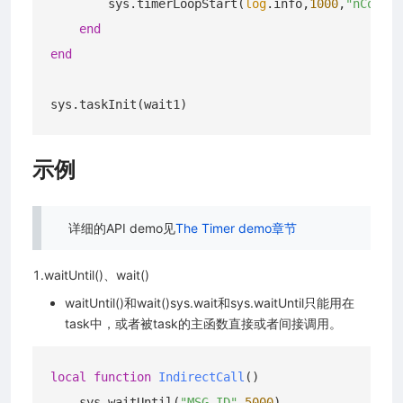
        sys.timerLoopStart(
log
.info,
1000
,
"nCounte
end
end
示例
详细的API demo见
The Timer demo章节
1.waitUntil()、wait()
waitUntil()和wait()sys.wait和sys.waitUntil只能用在
task中，或者被task的主函数直接或者间接调用。
local
function
IndirectCall
()
    sys.waitUntil(
"MSG_ID"
,
5000