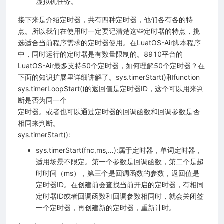
虚拟机任务。
接下来是介绍定时器，共有四种定时器，他们各有各的特
点。所以我们在使用时一定要记清楚这些定时器的特点，挑
法）
选适合当前程序需求的定时器使用。在LuatOS-Air脚本程序
中，同时运行的定时器是有数量限制的。8910平台的
LuatOS-Air最多支持50个定时器，如何理解50个定时器？在
下面的知识扩展里详细讲解了。sys.timerStart()和function
sys.timerLoopStart()的返回值是定时器ID，这个可以用来判
理）
断是否为同一个
定时器。或者也可以通过定时器的回调函数和回调参数是否
相同来判断。
sys.timerStart():
sys.timerStart(fnc,ms,…):属于定时器，单词定时器，
适用场景不限定。第一个参数是回调函数，第二个是超
时时间（ms），第三个是回调函数的参数，返回值是
定时器ID。在创建前会查找当前开启的定时器，有相同
定时器ID或者回调函数和回调参数相同时，就会关闭签
一个定时器，再创建新的定时器，重新计时。