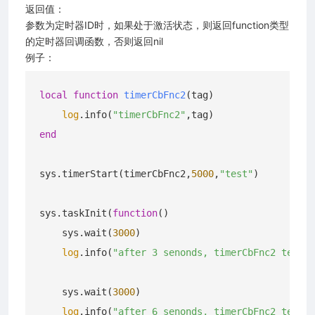
返回值：
参数为定时器ID时，如果处于激活状态，则返回function类型
的定时器回调函数，否则返回nil
例子：
local
function
timerCbFnc2
(tag)
log
.info(
"timerCbFnc2"
end
sys.timerStart(timerCbFnc2,
5000
,
"test"
)

sys.taskInit(
function
()
    sys.wait(
3000
)

log
.info(
"after 3 senonds, timerCbFnc2 test i
    sys.wait(
3000
)

log
.info(
"after 6 senonds, timerCbFnc2 test i