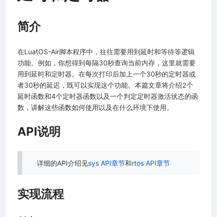
简介
在LuatOS-Air脚本程序中，往往需要用到延时和等待等逻辑
功能。例如，你想得到每隔30秒查询当前内存，这里就需要
用到延时和定时器。在每次打印后加上一个30秒的定时器或
者30秒的延迟，既可以实现这个功能。本篇文章将介绍2个
延时函数和4个定时器函数以及一个判定定时器激活状态的函
数，讲解这些函数如何使用以及在什么环境下使用。
API说明
详细的API介绍见
sys API章节
和
rtos API章节
实现流程
案
网开放平台）