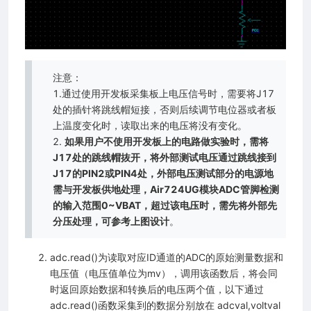
）
注意：
作外部Flash）
1.通过使用开发板采集板上电压信号时，需要将J17
同步）
处的插针将跳线帽短接，否则后续调节电位器或者板
上温度变化时，读取出来的电压将没有变化。
2.
如果用户不使用开发板上的电路做实验时，需将
J17处的跳线帽抜开，将外部测试电压通过跳线接到
）
J17的PIN2或PIN4处，外部电压测试部分的电源地
）
需与开发板供地处理，Air724UG模块ADC管脚检测
数据通信）
的输入范围0~VBAT，超过该电压时，需先将外部先
分压处理，可参考上图设计
。
定位）
（音频通道）
adc.read()为读取对应ID通道的ADC的原始测量数据和
电压值（电压值单位为mv），调用该函数后，将会同
机）
时返回原始数据和转换后的电压两个值，以下通过
信物联网开放平台)
adc.read()函数采集到的数据分别放在 adcval,voltval