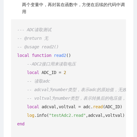
两个变量中，再封装在函数中，方便在后续的代码中调
用
--- ADC读取测试
io(中国移动物联网开放平台)
-- @return 无
温度传感器)
-- @usage read2()
local
function
read2
()
--ADC2接口用来读取电压
local
 ADC_ID = 
2
-- 读取adc
-- adcval为number类型，表示adc的原始值，无效值为0
-- voltval为number类型，表示转换后的电压值，单位
local
 adcval,voltval = adc.
read
(ADC_ID)

log
.info(
"testAdc2.read"
end