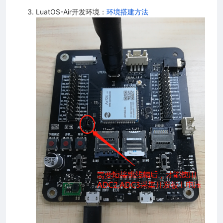
案
LuatOS-Air开发环境：
环境搭建方法
频参数）
w(摄像头预览）
制台调试）
法）
（字符串格式化）