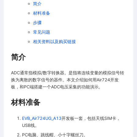
简介
材料准备
程指南
步骤
资料
常见问题
相关资料以及购买链接
简介
程序（做一个灯神）
ADC通常指模拟/数字转换器。是指将连续变量的模拟信号转
换为离散的数字信号的器件。本文介绍如何用Air724开发
板，和PC端搭建一个ADC电压采集的功能演示。
材料准备
D驱动显示）
EVB_Air724UG_A13
开发板一套，包括天线SIM卡，
USB线。
PC电脑、跳线帽、小十字螺丝刀。