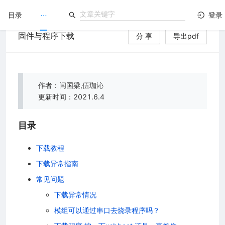
目录
登录
固件与程序下载
分 享
导出pdf
LuatOS
）
文档没解决？论坛发个帖！
作者：闫国梁,伍珈沁
更新时间：2021.6.4
目录
下载教程
下载异常指南
常见问题
下载异常情况
模组可以通过串口去烧录程序吗？