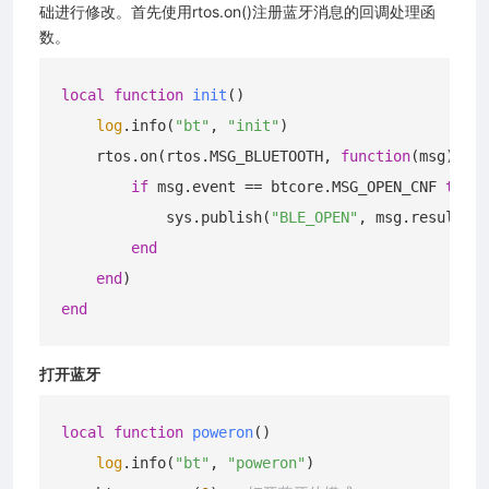
础进行修改。首先使用rtos.on()注册蓝牙消息的回调处理函
数。
local
function
init
()
log
.info(
"bt"
, 
"init"
)

    rtos.on(rtos.MSG_BLUETOOTH, 
function
(msg)
if
 msg.event == btcore.MSG_OPEN_CNF 
then
            sys.publish(
"BLE_OPEN"
, msg.result) 
end
end
end
打开蓝牙
local
function
poweron
()
log
.info(
"bt"
, 
"poweron"
)
