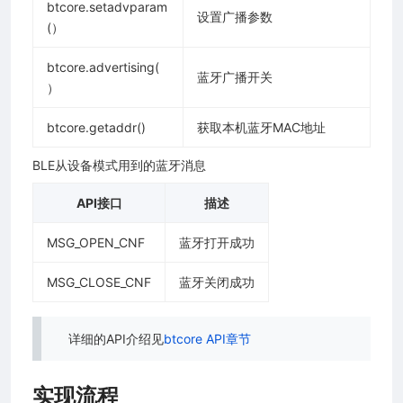
btcore.setadvparam
设置广播参数
(）
btcore.advertising(
蓝牙广播开关
）
btcore.getaddr()
获取本机蓝牙MAC地址
案
BLE从设备模式用到的蓝牙消息
网开放平台）
API接口
描述
信物联网开放平台)
MSG_OPEN_CNF
蓝牙打开成功
io(中国移动物联网开放平台)
MSG_CLOSE_CNF
蓝牙关闭成功
详细的API介绍见
btcore API章节
阵）
）
实现流程