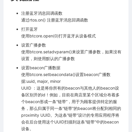
注册蓝牙消息回调函数
通过rtos.on() 注册蓝牙消息回调函数
打开蓝牙
使用btcore.open(0)打开蓝牙从设备模式
放）
设置广播参数
（字符串格式化）
使用btcore.setadvparam()来设置广播参数，如果没有
制台调试）
设置，则使用默认的广播参数
tocal buffer数据格式）
设置beacon广播数据
使用btcore.setbeacondata()设置beacon广播数
据:uuid, major, minor
法）
UUID ：这是将你所有的beacon与其他人的beacon设
备区别开的id！例如，目前在商店里某个区域分布着多
个beacon形成一条“链带”，用于为顾客提供特定的服
务，那么归属于同一条“链带”的beacon将分配到相同的
proximity UUID。为这条“链带”设计的专用应用程序将
理）
会在后台使用这个UUID扫描到这条“链带”中的beacon
设备。