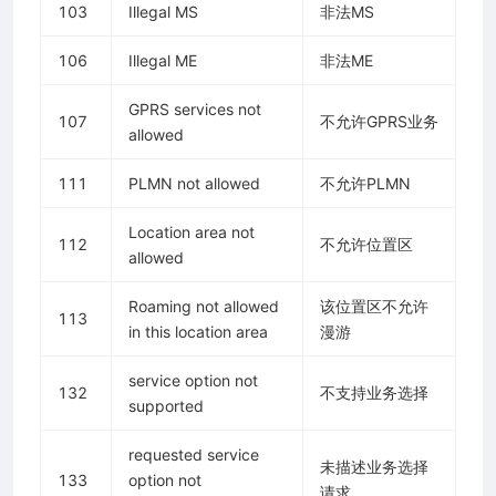
103
Illegal MS
非法MS
106
Illegal ME
非法ME
GPRS services not
107
不允许GPRS业务
allowed
111
PLMN not allowed
不允许PLMN
Location area not
112
不允许位置区
allowed
Roaming not allowed
该位置区不允许
113
in this location area
漫游
service option not
132
不支持业务选择
supported
requested service
未描述业务选择
133
option not
请求