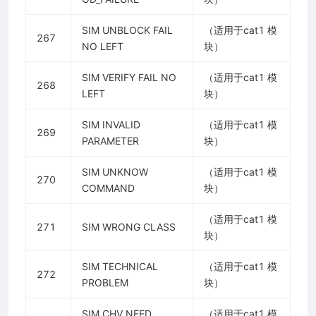
SIM UNBLOCK FAIL
（适用于cat1 模
267
NO LEFT
块）
SIM VERIFY FAIL NO
（适用于cat1 模
268
LEFT
块）
SIM INVALID
（适用于cat1 模
269
PARAMETER
块）
SIM UNKNOW
（适用于cat1 模
270
COMMAND
块）
（适用于cat1 模
271
SIM WRONG CLASS
块）
SIM TECHNICAL
（适用于cat1 模
272
PROBLEM
块）
SIM CHV NEED
（适用于cat1 模