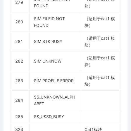
279
FOUND
块）
SIM FILEID NOT
（适用于cat1 模
280
FOUND
块）
（适用于cat1 模
281
SIM STK BUSY
块）
（适用于cat1 模
282
SIM UNKNOW
块）
（适用于cat1 模
283
SIM PROFILE ERROR
块）
SS_UNKNOWN_ALPH
284
ABET
285
SS_USSD_BUSY
323
Cat1模块