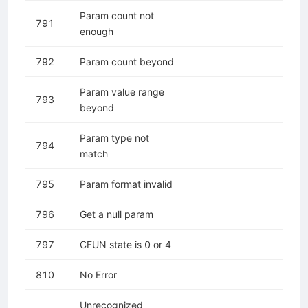
Param count not
791
enough
792
Param count beyond
Param value range
793
beyond
Param type not
794
match
795
Param format invalid
796
Get a null param
797
CFUN state is 0 or 4
810
No Error
Unrecognized