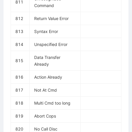
811
Command
812
Return Value Error
813
Syntax Error
814
Unspecified Error
Data Transfer
815
Already
816
Action Already
817
Not At Cmd
818
Multi Cmd too long
819
Abort Cops
820
No Call Disc