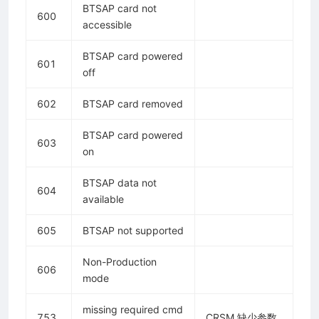
BTSAP card not
600
accessible
BTSAP card powered
601
off
602
BTSAP card removed
BTSAP card powered
603
on
BTSAP data not
604
available
605
BTSAP not supported
Non-Production
606
mode
missing required cmd
753
CRSM 缺少参数