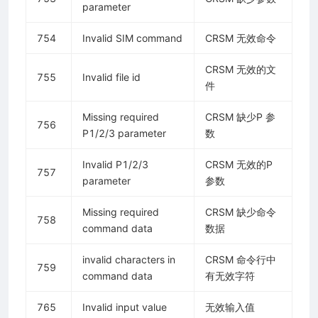
parameter
754
Invalid SIM command
CRSM 无效命令
CRSM 无效的文
755
Invalid file id
件
Missing required
CRSM 缺少P 参
756
P1/2/3 parameter
数
Invalid P1/2/3
CRSM 无效的P
757
parameter
参数
Missing required
CRSM 缺少命令
758
command data
数据
invalid characters in
CRSM 命令行中
759
command data
有无效字符
765
Invalid input value
无效输入值