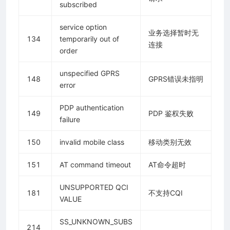
subscribed
service option
业务选择暂时无
134
temporarily out of
连接
order
unspecified GPRS
148
GPRS错误未指明
error
PDP authentication
149
PDP 鉴权失败
failure
150
invalid mobile class
移动类别无效
151
AT command timeout
AT命令超时
UNSUPPORTED QCI
181
不支持CQI
VALUE
SS_UNKNOWN_SUBS
214