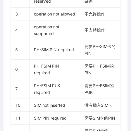
reserved
链路
3
operation not allowed
不允许操作
operation not
4
不支持操作
supported
需要PH-SIM卡的
5
PH-SIM PIN required
PIN
PH-FSIM PIN
需要PH-FSIM的
6
required
PIN
PH-FSIM PUK
需要PH-FSIM的
7
required
PUK
10
SIM not inserted
没有插入SIM卡
11
SIM PIN required
需要SIM卡的PIN
需要SIM卡的