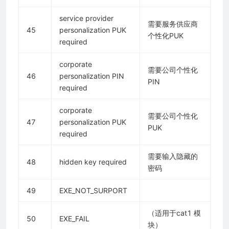
service provider
需要服务供应商
45
personalization PUK
个性化PUK
required
corporate
需要公司个性化
46
personalization PIN
PIN
required
corporate
需要公司个性化
47
personalization PUK
PUK
required
需要输入隐藏的
48
hidden key required
密码
49
EXE_NOT_SURPORT
（适用于cat1 模
50
EXE_FAIL
块）