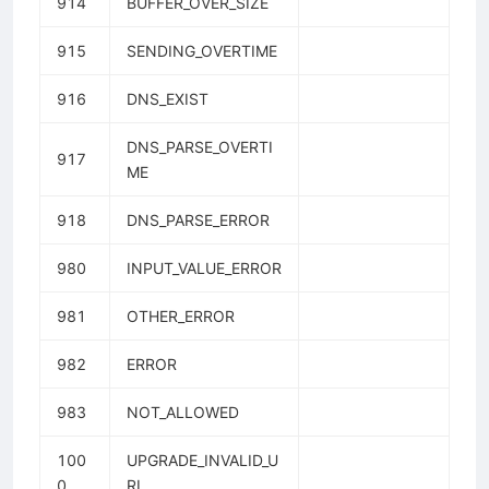
914
BUFFER_OVER_SIZE
915
SENDING_OVERTIME
916
DNS_EXIST
DNS_PARSE_OVERTI
917
ME
918
DNS_PARSE_ERROR
980
INPUT_VALUE_ERROR
981
OTHER_ERROR
982
ERROR
983
NOT_ALLOWED
100
UPGRADE_INVALID_U
0
RL