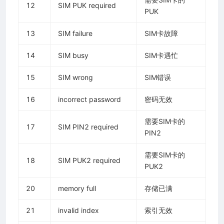
12
SIM PUK required
PUK
13
SIM failure
SIM卡故障
14
SIM busy
SIM卡遇忙
15
SIM wrong
SIM错误
16
incorrect password
密码无效
需要SIM卡的
17
SIM PIN2 required
PIN2
需要SIM卡的
18
SIM PUK2 required
PUK2
20
memory full
存储已满
21
invalid index
索引无效