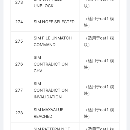
273
UNBLOCK
块）
（适用于cat1 模
274
SIM NOEF SELECTED
块）
SIM FILE UNMATCH
（适用于cat1 模
275
COMMAND
块）
SIM
（适用于cat1 模
276
CONTRADICTION
块）
CHV
SIM
（适用于cat1 模
277
CONTRADICTION
块）
INVALIDATION
SIM MAXVALUE
（适用于cat1 模
278
REACHED
块）
SIM PATTERN NOT
（适用于cat1 模