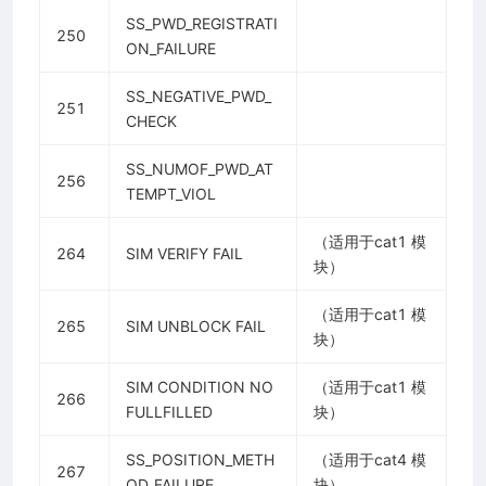
SS_PWD_REGISTRATI
250
ON_FAILURE
SS_NEGATIVE_PWD_
251
CHECK
SS_NUMOF_PWD_AT
256
TEMPT_VIOL
（适用于cat1 模
264
SIM VERIFY FAIL
块）
（适用于cat1 模
265
SIM UNBLOCK FAIL
块）
SIM CONDITION NO
（适用于cat1 模
266
FULLFILLED
块）
SS_POSITION_METH
（适用于cat4 模
267
OD_FAILURE
块）