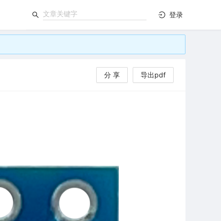
登录
分 享
导出pdf