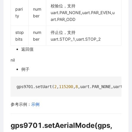
校验位，支持
pari
num
uart.PAR_NONE,uart.PAR_EVEN,u
ty
ber
art.PAR_ODD
stop
num
停止位，支持
bits
ber
uart.STOP_1,uart.STOP_2
返回值
nil
例子
gps9701.setUart(
2
,
115200
,
8
参考示例：
示例
gps9701.setAerialMode(gps,