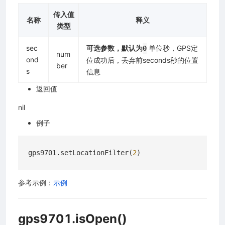
传入值
名称
释义
类型
sec
可选参数，默认为
单位秒，GPS定
0
num
ond
位成功后，丢弃前seconds秒的位置
ber
s
信息
返回值
nil
例子
gps9701.setLocationFilter(
2
参考示例：
示例
gps9701.isOpen()