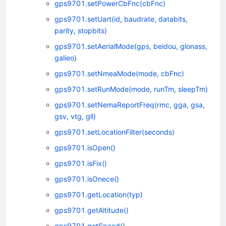
gps9701.setPowerCbFnc(cbFnc)
gps9701.setUart(id, baudrate, databits,
程指南
parity, stopbits)
gps9701.setAerialMode(gps, beidou, glonass,
资料
galieo)
gps9701.setNmeaMode(mode, cbFnc)
gps9701.setRunMode(mode, runTm, sleepTm)
API
gps9701.setNemaReportFreq(rmc, gga, gsa,
 lib API
gsv, vtg, gll)
gps9701.setLocationFilter(seconds)
gps9701.isOpen()
gps9701.isFix()
gps9701.isOnece()
gps9701.getLocation(typ)
gps9701.getAltitude()
gps9701.getSpeed()