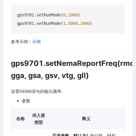
gps9701.setRunMode(
0
,
1000
)

gps9701.setRunMode(
1
,
5000
,
2000
参考示例：
示例
gps9701.setNemaReportFreq(rmc
gga, gsa, gsv, vtg, gll)
设置NEMA语句的输出频率.
参数
传入值
名称
释义
类型
可选参数，默认为
单位秒，RMC
1