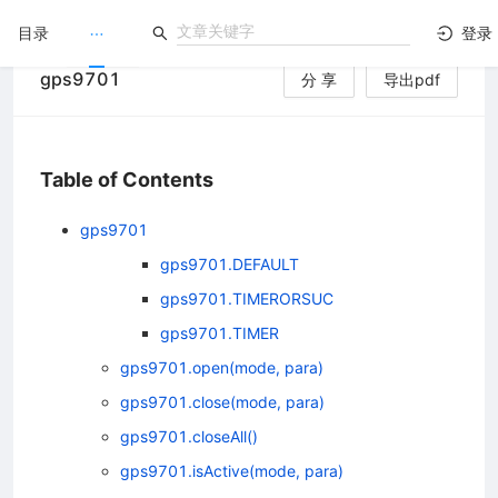
目录
登录
gps9701
分 享
导出pdf
LuatOS
）
文档没解决？论坛发个帖！
Table of Contents
gps9701
gps9701.DEFAULT
gps9701.TIMERORSUC
gps9701.TIMER
gps9701.open(mode, para)
gps9701.close(mode, para)
gps9701.closeAll()
gps9701.isActive(mode, para)