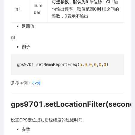
可选参数，默认为
单位秒，GLL语
0
num
gll
句输出频率，取值范围0到10之间的
ber
整数，0表示不输出
返回值
nil
例子
gps9701.setNemaReportFreq(
5
,
0
,
0
,
0
,
0
,
0
参考示例：
示例
gps9701.setLocationFilter(second
设置GPS定位成功后经纬度的过滤时间.
参数