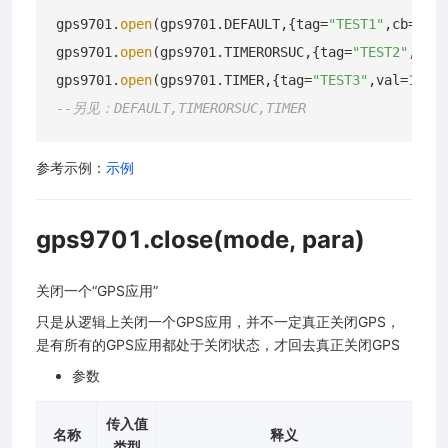
gps9701.
open
(gps9701.DEFAULT,{tag=
"TEST1"
,cb=test
gps9701.
open
(gps9701.TIMERORSUC,{tag=
"TEST2"
,val=
gps9701.
open
(gps9701.TIMER,{tag=
"TEST3"
,val=
120
--另见：DEFAULT,TIMERORSUC,TIMER
参考示例：
示例
gps9701.close(mode, para)
关闭一个“GPS应用”
只是从逻辑上关闭一个GPS应用，并不一定真正关闭GPS，
是有所有的GPS应用都处于关闭状态，才回去真正关闭GPS
参数
传入值
名称
释义
类型