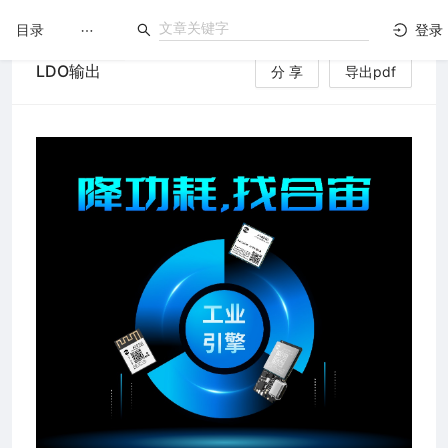
目录
登录
LDO输出
分 享
导出pdf
LuatOS
文档没解决？论坛发个帖！