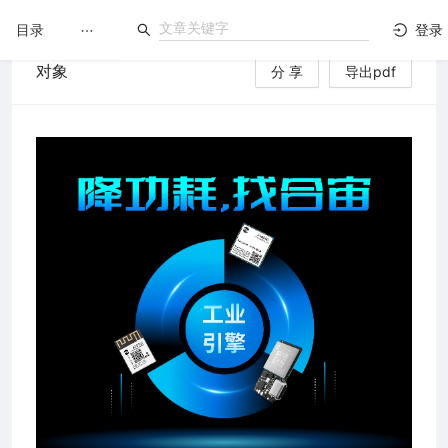
目录
登录
对象
分 享
导出pdf
LuatOS
文档没解决？论坛发个帖！