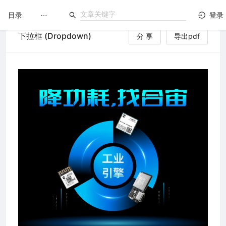
目录
登录
下拉框 (Dropdown)
分 享
导出pdf
LuatOS
文档没解决？论坛发个帖！