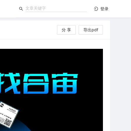
登录
分 享
导出pdf