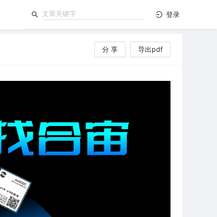
登录
分 享
导出pdf