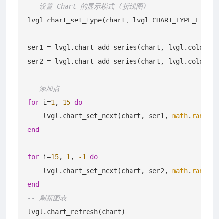
-- 设置 Chart 的显示模式 (折线图)
lvgl.chart_set_type(chart, lvgl.CHART_TYPE_LINE) 
ser1 = lvgl.chart_add_series(chart, lvgl.color_he
ser2 = lvgl.chart_add_series(chart, lvgl.color_he
-- 添加点
for
 i=
1
, 
15
do
    lvgl.chart_set_next(chart, ser1, 
math
.
random
(
end
for
 i=
15
, 
1
, 
-1
do
    lvgl.chart_set_next(chart, ser2, 
math
.
random
(
end
-- 刷新图表