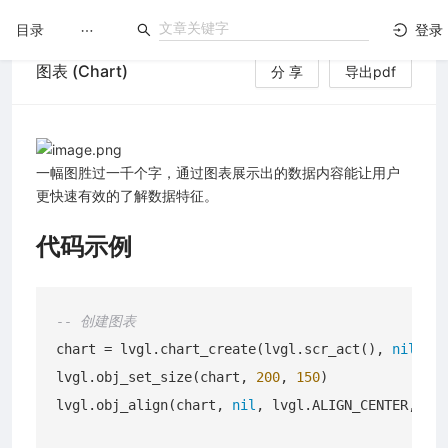
目录
登录
图表 (Chart)
分 享
导出pdf
LuatOS
文档没解决？论坛发个帖！
一幅图胜过一千个字，通过图表展示出的数据内容能让用户
更快速有效的了解数据特征。
台）
代码示例
-- 创建图表
chart = lvgl.chart_create(lvgl.scr_act(), 
nil
)

lvgl.obj_set_size(chart, 
200
, 
150
)

lvgl.obj_align(chart, 
nil
, lvgl.ALIGN_CENTER, 
0
, 