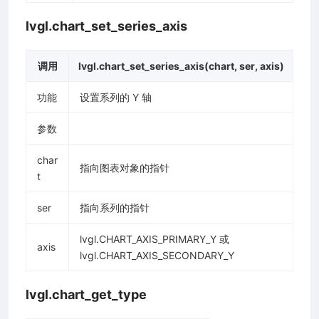
lvgl.chart_set_series_axis
调用
lvgl.chart_set_series_axis(chart, ser, axis)
功能
设置系列的 Y 轴
参数
char
指向图表对象的指针
t
ser
指向系列的指针
lvgl.CHART_AXIS_PRIMARY_Y 或
axis
lvgl.CHART_AXIS_SECONDARY_Y
lvgl.chart_get_type