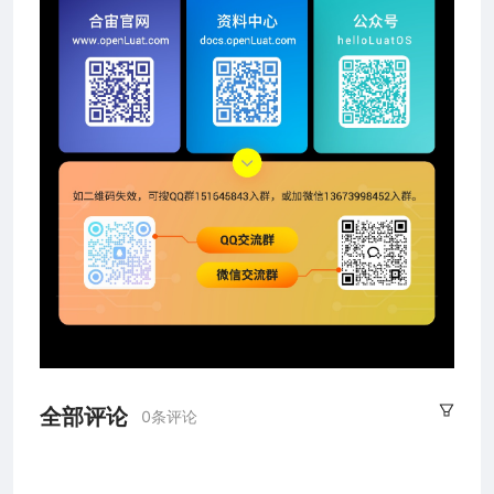
全部评论
0条评论