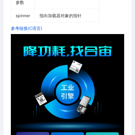
参数
spinner
指向加载器对象的指针
参考链接(C语言)