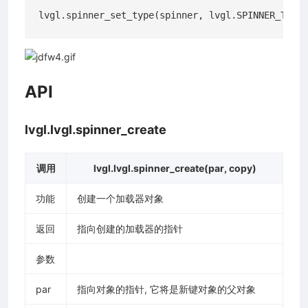
API
lvgl.lvgl.spinner_create
调用
lvgl.lvgl.spinner_create(par, copy)
功能
创建一个加载器对象
返回
指向创建的加载器的指针
参数
par
指向对象的指针, 它将是新键对象的父对象