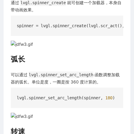
通过
就可创建一个加载器，本身自
lvgl.spinner_create
带动画效果。
spinner = lvgl.spinner_create(lvgl.scr_act(), 
nil
弧长
可以通过
函数调整加载
lvgl.spinner_set_arc_length
器的弧长。单位是度，一圈是按 360 度计算的。
lvgl.spinner_set_arc_length(spinner, 
180
转速