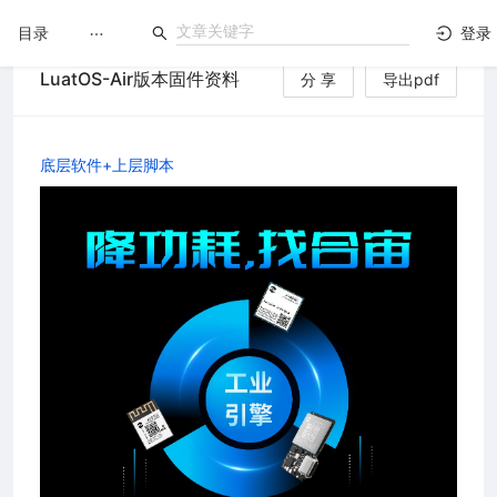
目录
登录
LuatOS-Air版本固件资料
分 享
导出pdf
LuatOS
文档没解决？论坛发个帖！
底层软件+上层脚本
台）