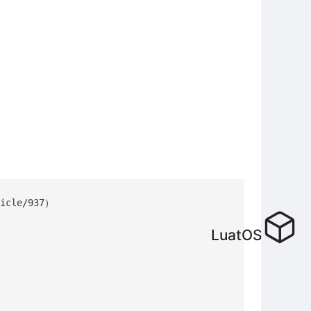
cle/937）

LuatOS