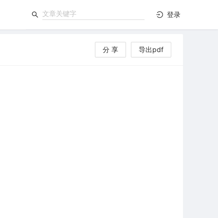
登录
分 享
导出pdf