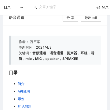
目录
登录
语音通道
分 享
导出pdf
LuatOS
文档没解决？论坛发个帖！
作者： 祝平军
更新时间：2021/4/3
关键词：
音频通道，语音通道，扬声器，耳机，听
筒，mic，MIC，speaker，SPEAKER
台）
目录
简介
API说明
示例
常见问题