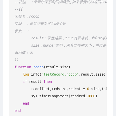
--功能  ：录音结束后的回调函数,如果录音成功返回true和文
--[[

函数名：rcdcb

功能  ：录音结束后的回调函数

参数  ：

        result：录音结果，true表示成功，false或者ni
        size：number类型，录音文件的大小，单位是字节，
返回值：无

]]
function
rcdcb
(result,size)
log
.info(
"testRecord.rcdcb"
,result,size)

if
 result 
then
        rcdoffset,rcdsize,rcdcnt = 
0
,size,(size
-1
        sys.timerLoopStart(readrcd,
1000
)

end
end