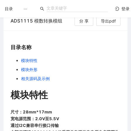
目录
登录
ADS1115 模数转换模组
分 享
导出pdf
LuatOS
文档没解决？论坛发个帖！
目录名称
模块特性
模块外形
台）
相关源码及示例
模块特性
尺寸：28mm*17mm
宽电源范围：2.0V至5.5V
通过I2C兼容串行接口传输