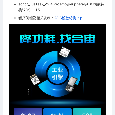
script_LuaTask_V2.4.2\demo\peripheral\ADC模数转
换\ADS1115
程序例程及相关资料：
ADC模数转换.zip
模块
器模块
考设计