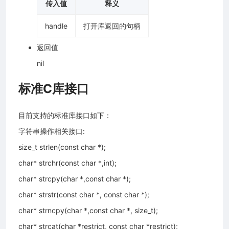
传入值
释义
handle
打开库返回的句柄
返回值
nil
标准C库接口
目前支持的标准库接口如下：
字符串操作相关接口:
size_t strlen(const char *);
char* strchr(const char *,int);
char* strcpy(char *,const char *);
char* strstr(const char *, const char *);
char* strncpy(char *,const char *, size_t);
char* strcat(char *restrict, const char *restrict);