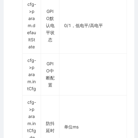
cfg-
>p
GPI
ara
O默
m.d
认电
0/1，低电平/高电平
efau
平状
ltSt
态
ate
cfg-
GPI
>p
O中
ara
断配
m.in
置
tCfg
cfg-
>p
ara
m.in
防抖
单位ms
tCfg
延时
.de