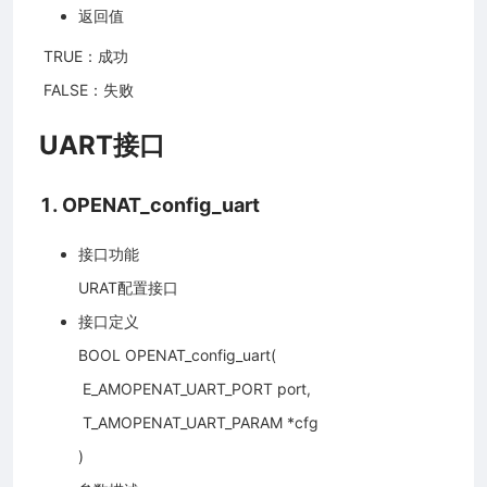
返回值
​ TRUE：成功
​ FALSE：失败
UART接口
1. OPENAT_config_uart
接口功能
URAT配置接口
接口定义
BOOL OPENAT_config_uart(
​ E_AMOPENAT_UART_PORT port,
​ T_AMOPENAT_UART_PARAM *cfg
)