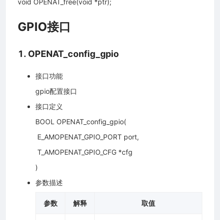
void OPENAT_free(void *ptr);
GPIO接口
1. OPENAT_config_gpio
接口功能
gpio配置接口
接口定义
BOOL OPENAT_config_gpio(
​ E_AMOPENAT_GPIO_PORT port,
​ T_AMOPENAT_GPIO_CFG *cfg
)
参数描述
参数
解释
取值