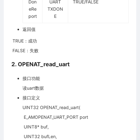
Don
UART
TRUE/FALSE
eRe
TXDON
port
E
返回值
​ TRUE：成功
​ FALSE：失败
2. OPENAT_read_uart
接口功能
读uart数据
接口定义
UINT32 OPENAT_read_uart(
​ E_AMOPENAT_UART_PORT port
​ UINT8* buf,
​ UINT32 bufLen,