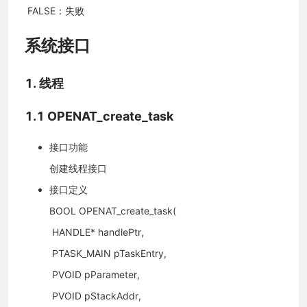
​ FALSE：失败
系统接口
1. 线程
1.1 OPENAT_create_task
接口功能
创建线程接口
接口定义
BOOL OPENAT_create_task(
​ HANDLE* handlePtr,
​ PTASK_MAIN pTaskEntry,
​ PVOID pParameter,
​ PVOID pStackAddr,