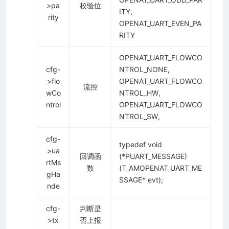
>pa
校验位
ITY,
rity
OPENAT_UART_EVEN_PA
RITY
OPENAT_UART_FLOWCO
cfg-
NTROL_NONE,
>flo
OPENAT_UART_FLOWCO
流控
wCo
NTROL_HW,
ntrol
OPENAT_UART_FLOWCO
NTROL_SW,
cfg-
typedef void
>ua
回调函
(*PUART_MESSAGE)
rtMs
数
(T_AMOPENAT_UART_ME
gHa
SSAGE* evt);
nde
cfg-
判断是
>tx
否上报