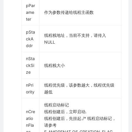
pPar
ame
作为参数传递给线程主函数
ter
pSta
线程栈地址，当前不支持，请传入
ckA
NULL
ddr
nSta
ckSi
线程栈大小
ze
nPri
线程优先级，该参数越大，线程优先级
ority
越低
线程启动标记
nCre
线程创建后，立即启动.
atio
线程创建后，先挂起./* 线程启动标记，
nFla
请参考
gs
E_AMOPENAT_OS_CREATION_FLAG