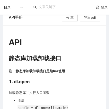
目录
登录
API手册
分 享
导出pdf
LuatOS
文档没解决？论坛发个帖！
API
静态库加载卸载接口
台）
注：静态库加载卸载接口是给lua使用
1. dl.open
加载静态库并执行入口函数
语法
handle = dl.open(lib,main)