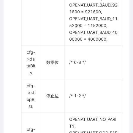
OPENAT_UART_BAUD_92
1600 = 921600,
OPENAT_UART_BAUD_11
52000 = 1152000,
OPENAT_UART_BAUD_40
00000 = 4000000,
cfg-
>da
数据位
/* 6-8 */
taBit
s
cfg-
>st
停止位
/* 1-2 */
opBi
ts
OPENAT_UART_NO_PARI
TY,
cfg-
OPENAT_UART_ODD_PAR