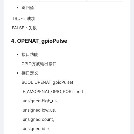
返回值
​ TRUE：成功
​ FALSE：失败
4. OPENAT_gpioPulse
接口功能
GPIO方波输出接口
接口定义
BOOL OPENAT_gpioPulse(
​ E_AMOPENAT_GPIO_PORT port,
​ unsigned high_us,
​ unsigned low_us,
​ unsigned count,
​ unsigned idle