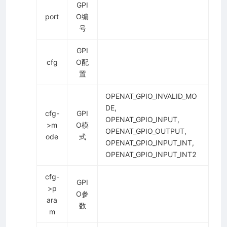
GPI
port
O编
号
GPI
cfg
O配
置
OPENAT_GPIO_INVALID_MO
DE,
cfg-
GPI
OPENAT_GPIO_INPUT,
>m
O模
OPENAT_GPIO_OUTPUT,
ode
式
OPENAT_GPIO_INPUT_INT,
OPENAT_GPIO_INPUT_INT2
cfg-
GPI
>p
O参
ara
数
m