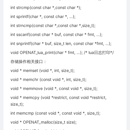
int strcmp(const char *,const char *);
int sprintf(char *, const char *, …);
int strncmp(const char *,const char *,size_t);
int sscanf(const char * buf, const char * fmt, …);
int snprintf(char * buf, size_t len, const char *fmt, …);
void OPENAT_lua_print(char * fmt, …); /* lua日志打印*/
存储操作相关接口：
void * memset (void *, int, size_t);
void * memchr (const void *, int, size_t);
void * memmove (void *, const void *, size_t);
void * memcpy (void *restrict, const void *restrict,
size_t);
int memcmp (const void *, const void *, size_t);
void * OPENAT_malloc(size_t size);