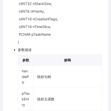
​ UINT32 nStackSize,
​ UINT8 nPriority,
​ UINT16 nCreationFlags,
​ UINT16 nTimeSlice,
​ PCHAR pTaskName
)
参数描述
参数
解释
han
dleP
线程句柄
tr
pTas
kEnt
线程主函数
ry