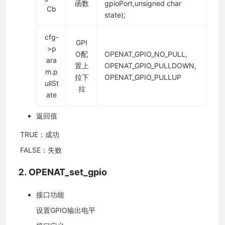
函数
gpioPort,unsigned char
Cb
state);
cfg-
GPI
>p
O配
OPENAT_GPIO_NO_PULL,
ara
置上
OPENAT_GPIO_PULLDOWN,
m.p
拉下
OPENAT_GPIO_PULLUP
ullSt
拉
ate
返回值
​ TRUE：成功
​ FALSE：失败
2. OPENAT_set_gpio
接口功能
设置GPIO输出电平