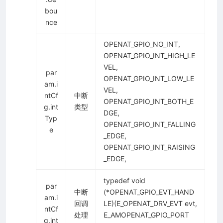
bou
nce
OPENAT_GPIO_NO_INT,
OPENAT_GPIO_INT_HIGH_LE
VEL,
par
OPENAT_GPIO_INT_LOW_LE
am.i
VEL,
ntCf
中断
OPENAT_GPIO_INT_BOTH_E
g.int
类型
DGE,
Typ
OPENAT_GPIO_INT_FALLING
e
_EDGE,
OPENAT_GPIO_INT_RAISING
_EDGE,
typedef void
par
中断
(*OPENAT_GPIO_EVT_HAND
am.i
回调
LE)(E_OPENAT_DRV_EVT evt,
ntCf
处理
E_AMOPENAT_GPIO_PORT
g.int