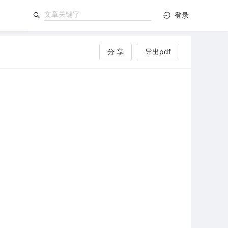
登录
分 享
导出pdf