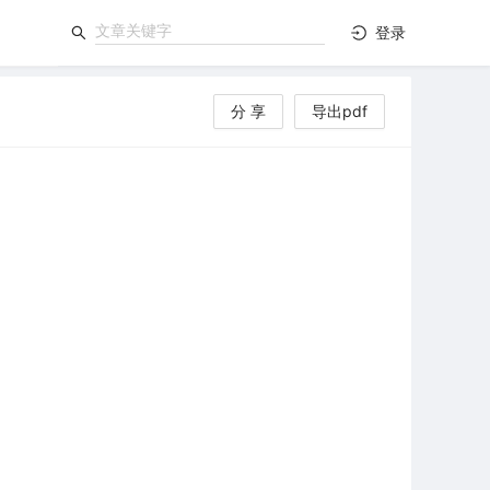
登录
分 享
导出pdf