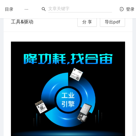
目录
登录
工具&驱动
分 享
导出pdf
LuatOS
文档没解决？论坛发个帖！