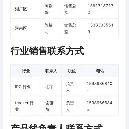
陈媛
销售总
1391718717
湖广区
媛
监
2
陈黎
销售总
1338383551
河南区
明
监
9
行业销售联系方式
行业
联系人
职位
电话
负责
1598986840
IPC 行业
毛宇
人
1
tracker 行
谢萧
负责
1598966684
业
辉
人
5
产品线负责人联系方式