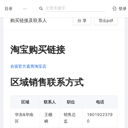
目录
登录
购买链接及联系人
分 享
导出pdf
LuatOS
文档没解决？论坛发个帖！
淘宝购买链接
合宙官方直营淘宝店
区域销售联系方式
区域
联系人
职位
电话
华东&华南
王棚
销售总
1801922379
区
嶙
监
0