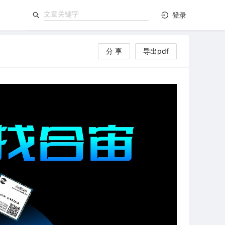
登录
分 享
导出pdf