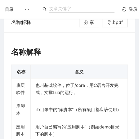
目录
登录
名称解释
分 享
导出pdf
LuatOS
文档没解决？论坛发个帖！
名称解释
名称
含义
底层
也叫基础软件，位于/core，用C语言开发完
软件
成，支撑Lua的运行。
库脚
lib目录中的“库脚本”（所有项目都应该使用）
本
应用
用户自己编写的“应用脚本”（例如demo目录
脚本
下的脚本）