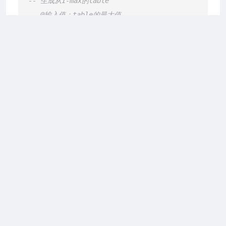
-- 生成从1-max的table
2026 上海合宙通信科技有限公司
-- @输入值：table的最大值
-- @返回：  table结果
-- @例子：  local list = getNumberList(10)
local
function
getNumberList
(max)
local
 t = {}

for
 i=
1
,
max
do
ir8xx系列）
table
.
insert
(t,i)

20Sx/Air720Ux系列）
end
return
end
--手动返回一个table，包含了上面的函数
return
 {

    getNumberList = getNumberList,
