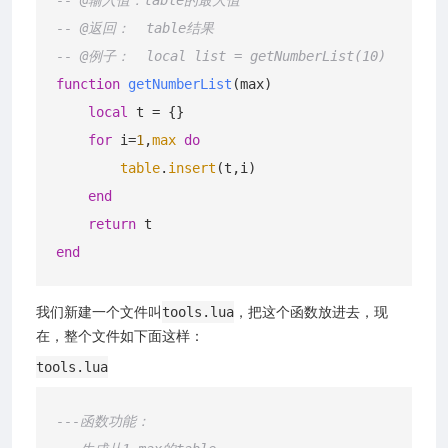
-- @返回：  table结果
-- @例子：  local list = getNumberList(10)
function
getNumberList
(max)
local
 t = {}

for
 i=
1
,
max
do
table
.
insert
(t,i)

end
return
end
我们新建一个文件叫
，把这个函数放进去，现
tools.lua
在，整个文件如下面这样：
tools.lua
---函数功能：