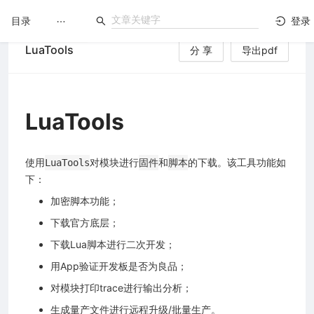
目录
登录
LuaTools
分 享
导出pdf
LuatOS
文档没解决？论坛发个帖！
LuaTools
使用
对模块进行
和
的下载。该工具功能如
LuaTools
固件
脚本
下：
加密脚本功能；
下载官方底层；
下载Lua脚本进行二次开发；
用App验证开发板是否为良品；
对模块打印trace进行输出分析；
生成量产文件进行远程升级/批量生产。