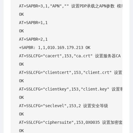
 AT+SAPBR=3,1,"APN","" 设置PDP承载之APN参数 
 OK 

 AT+SAPBR=1,1 

 OK 

 AT+SAPBR=2,1 

 +SAPBR: 1,1,010.169.179.213 OK 

 AT+SSLCFG="cacert",153,"ca.crt" 设置服务器C
 OK 

 AT+SSLCFG="clientcert",153,"client.crt" 设置客户
 OK 

 AT+SSLCFG="clientkey",153,"client.key" 设置客户端K
 OK 

 AT+SSLCFG="seclevel",153,2 设置安全等级 

 OK 

 AT+SSLCFG="ciphersuite",153,0X0035 设置加密套件 

 OK 
