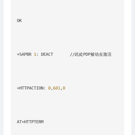
OK

+SAPBR 
1
: DEACT       //此处PDP被动去激活

+HTTPACTION: 
0
,
601
,
0
AT+HTTPTERM
