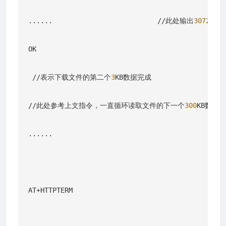
......                          //此处输出
3072
字节
OK

 //表示下载文件的第二个
3
KB数据完成

//此处参考上文指令，一直循环读取文件的下一个
300
KB数据
......

AT+HTTPTERM
