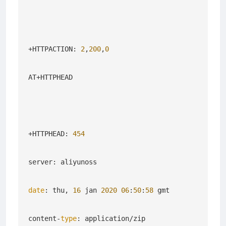
+HTTPACTION: 
2
,
200
,
0
AT+HTTPHEAD

+HTTPHEAD: 
454
server: aliyunoss

date
: thu, 
16
 jan 
2020
06
:
50
:
58
 gmt

content-
type
: application/zip
