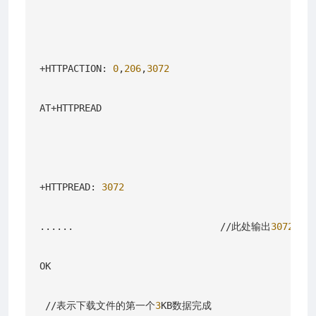
+HTTPACTION: 
0
,
206
,
3072
AT+HTTPREAD

+HTTPREAD: 
3072
......                          //此处输出
3072
字节
OK

 //表示下载文件的第一个
3
KB数据完成
