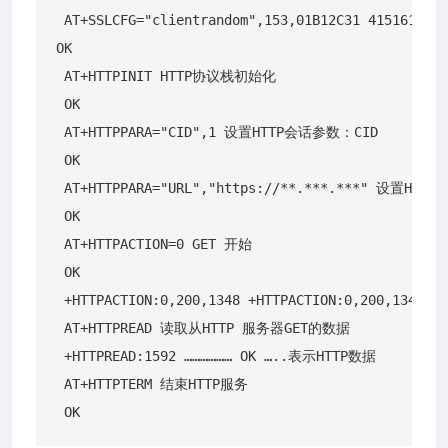
 AT+SSLCFG="clientrandom",153,01B12C31 41516171
OK 

 AT+HTTPINIT HTTP协议栈初始化

 OK 

 AT+HTTPPARA="CID",1 设置HTTP会话参数：CID 

 OK 

 AT+HTTPPARA="URL","https://**.***.***" 
 OK 

 AT+HTTPACTION=0 GET 开始 

 OK 

 +HTTPACTION:0,200,1348 +HTTPACTION:0,200,13
 AT+HTTPREAD 读取从HTTP 服务器GET的数据 

 +HTTPREAD:1592 ……………… OK …..表示HTTP数据 

 AT+HTTPTERM 结束HTTP服务 
