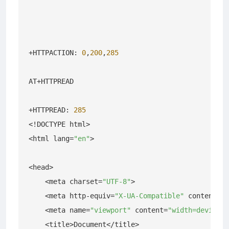
+HTTPACTION: 
0
,
200
,
285
AT+HTTPREAD

+HTTPREAD: 
285
<!DOCTYPE html>

<html lang=
"en"
>

<head>

    <meta charset=
"UTF-8"
>

    <meta http-equiv=
"X-UA-Compatible"
 content=
"I
    <meta name=
"viewport"
 content=
"width=device-w
    <title>Document</title>
