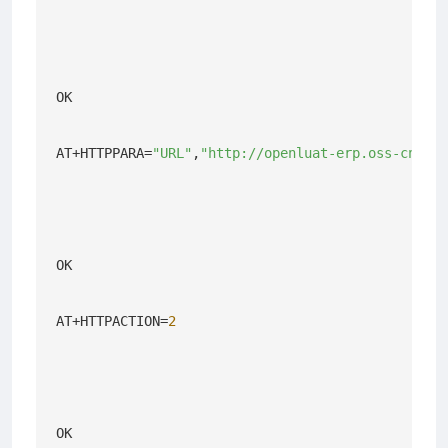
OK

AT+HTTPPARA=
"URL"
,
"http://openluat-erp.oss-cn-ha
OK

AT+HTTPACTION=
2
OK
