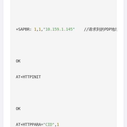
+SAPBR: 
1
,
1
,
"10.159.1.145"
    //请求到的PDP地址

OK

AT+HTTPINIT

OK

AT+HTTPPARA=
"CID"
,
1