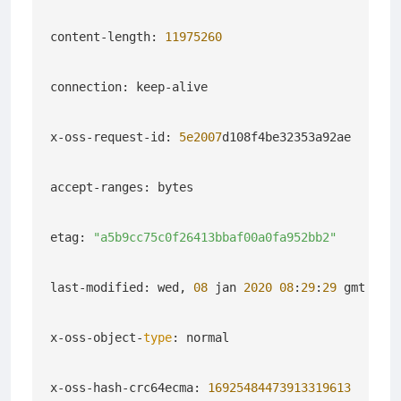
content-length: 
11975260
                       
connection: keep-alive

x-oss-request-id: 
5e2007
d108f4be32353a92ae

accept-ranges: bytes

etag: 
"a5b9cc75c0f26413bbaf00a0fa952bb2"
last-modified: wed, 
08
 jan 
2020
08
:
29
:
29
 gmt

x-oss-object-
type
: normal

x-oss-hash-crc64ecma: 
16925484473913319613