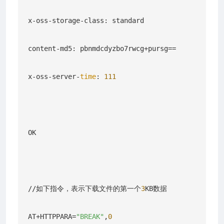
x-oss-storage-class: standard

content-md5: pbnmdcdyzbo7rwcg+pursg==

x-oss-server-
time
: 
111
OK

//如下指令，表示下载文件的第一个
3
KB数据

AT+HTTPPARA=
"BREAK"
,
0