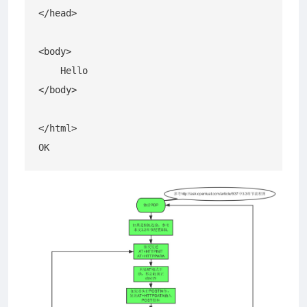
</head>

<body>

    Hello

</body>

</html>
