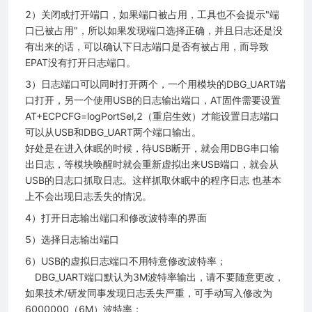
2）关闭或打开端口，如果端口被占用，工具也不会提示"端
口已被占用"，所以如果发现端口选择正确，并且日志还是没
有出来的话，可以确认下日志端口是否有被占用，而导致
EPAT没有打开日志端口。
3）日志端口可以同时打开两个，一个用模块的DBG_UART端
口打开，另一个使用USB的日志输出端口，AT固件需要设置
AT+ECPCFG=logPortSel,2（重启生效）才能设置日志端口
可以从USB和DBG_UART两个端口输出。
好处是在进入休眠的时候，待USB断开，就会用DBG串口输
出日志，等模块唤醒时就会重新虚拟出来USB端口，就会从
USB的日志口抓取日志。这样抓取休眠中的程序日志 也基本
上不会出现日志丢失的情况。
4）打开日志输出端口和修改波特率的界面
5）选择日志输出端口
6）USB的虚拟日志端口不用特意修改波特率；
DBG_UART端口默认为3M波特率输出，请不要随意更改，
如果技术/研发同事发现日志丢失严重，可手动写入修改为
6000000（6M）波特率；