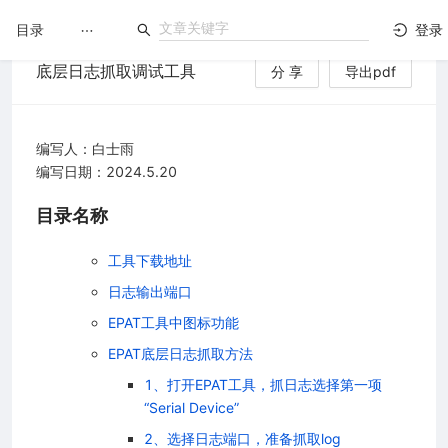
目录
登录
底层日志抓取调试工具
分 享
导出pdf
LuatOS
文档没解决？论坛发个帖！
编写人：白士雨
编写日期：2024.5.20
目录名称
工具下载地址
日志输出端口
EPAT工具中图标功能
EPAT底层日志抓取方法
1、打开EPAT工具，抓日志选择第一项
“Serial Device”
2、选择日志端口，准备抓取log