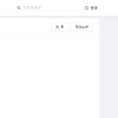
登录
分 享
导出pdf