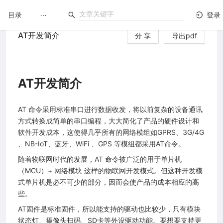
目录
登录
AT开发简介
分 享
导出pdf
LuatOS
文档没解决？论坛发个帖！
AT开发简介
AT 命令采用标准串口进行数据收发，将以前复杂的设备通讯
方式转换成简单的串口编程，大大简化了产品的硬件设计和
软件开发成本，这使得几乎所有的网络模组如GPRS、3G/4G
、NB-IoT、蓝牙、WiFi 、GPS 等模组都采用AT命令。
随着物联网时代的发展，AT 命令被广泛的用于单片机
（MCU）+ 网络模块 这样的物联网开发模式。但这种开发模
式单片机是必不可少的部分，因而会使产品的成本相应的高
些。
AT固件是标准固件，所以能支持的驱动也比较少，只有模块
状态灯、摄像头扫码、SD卡等外设驱动功能。要想要支持更