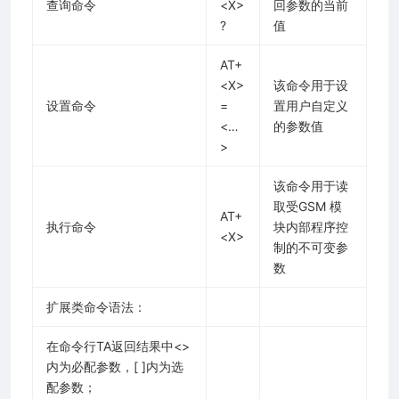
查询命令
<X>
回参数的当前
?
值
AT+
<X>
该命令用于设
设置命令
=
置用户自定义
<…
的参数值
>
该命令用于读
取受GSM 模
AT+
执行命令
块内部程序控
<X>
制的不可变参
数
扩展类命令语法：
在命令行TA返回结果中<>
内为必配参数，[ ]内为选
配参数；