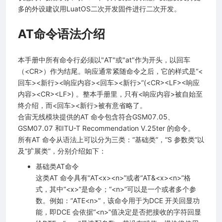
多的外设建议用LuatOS二次开发固件进行二次开发。
AT命令语法介绍
本手册中所有命令行必须以"AT"或"at"作为开头，以回车
（<CR>）作为结尾。响应通常紧随命令之后，它的样式是“<
回车><新行><响应内容><回车><新行>”(<CR><LF><响应
内容><CR><LF>) 。整本手册里，只有<响应内容>被自始至
终介绍，而<回车><新行>被有意省略了。
合宙无线模块提供的AT 命令包含符合GSM07.05、
GSM07.07 和ITU-T Recommendation V.25ter 的命令。
所有AT 命令从语法上可以分为三类：“基础类”，“S 参数类”以
及“扩展类”，分别介绍如下：
基础类AT命令
这类AT 命令具有“AT<x><n>”或者“AT&<x><n>”格
式，其中“<x>”是命令；“<n>”可以是一个或者多个参
数。例如：“ATE<n>”，该命令用于为DCE 开关回显功
能，即DCE 会依据“<n>”值决定是否把接收的字符回显