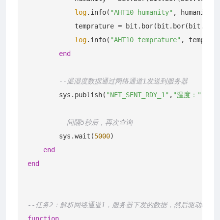
log
.info(
"AHT10 humanity"
, humanity/
1
            temprature = bit.bor(bit.bor(bit.lshi
log
.info(
"AHT10 temprature"
, tempratu
end
--温湿度数据通过网络通道1发送到服务器
        sys.publish(
"NET_SENT_RDY_1"
,
"温度："
..(t
--间隔5秒后，再次查询
        sys.wait(
5000
)

end
end
--任务2：解析网络通道1，服务器下发的数据，然后驱动LCD
function