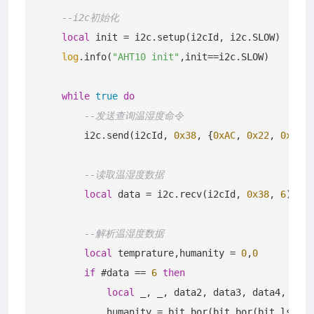
--i2c初始化
local
 init = i2c.setup(i2cId, i2c.SLOW)

log
.info(
"AHT10 init"
,init==i2c.SLOW)

while
true
do
--发送查询温湿度命令
        i2c.send(i2cId, 
0x38
, {
0xAC
, 
0x22
, 
0x00
})

--读取温湿度数据
local
 data = i2c.recv(i2cId, 
0x38
, 
6
)

--解析温湿度数据
local
 temprature,humanity = 
0
,
0
if
 #data == 
6
then
local
 _, _, data2, data3, data4, data
            humanity = bit.bor(bit.bor(bit.lshift