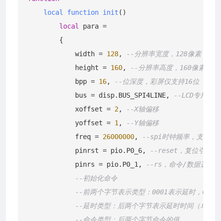
local
function
init
()
local
 para =

        {

            width = 
128
, 
--分辨率宽度，128像素；
            height = 
160
, 
--分辨率高度，160像素；
            bpp = 
16
, 
--位深度，彩屏仅支持16位
            bus = disp.BUS_SPI4LINE, 
--LCD专用S
            xoffset = 
2
, 
--X轴偏移
            yoffset = 
1
, 
--Y轴偏移
            freq = 
26000000
, 
--spi时钟频率，支持110
            pinrst = pio.P0_6, 
--reset，复位引脚
            pinrs = pio.P0_1, 
--rs，命令/数据选择
--初始化命令
--前两个字节表示类型：0001表示延时，0000
--延时类型：后两个字节表示延时时间（单位
--命令类型：后两个字节命令的值