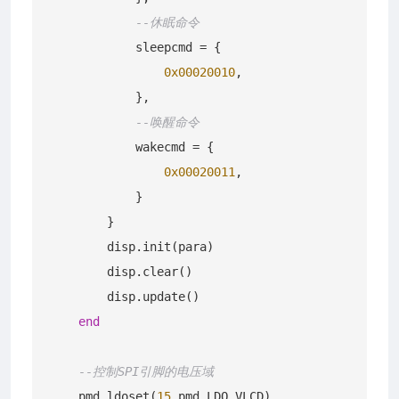
--休眠命令
            sleepcmd = {

0x00020010
,

            },

--唤醒命令
            wakecmd = {

0x00020011
,

            }

        }

        disp.init(para)

        disp.clear()

        disp.update()

end
--控制SPI引脚的电压域
    pmd.ldoset(
15
,pmd.LDO_VLCD)
