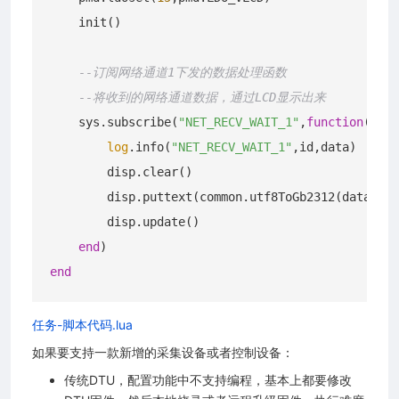
    init()

--订阅网络通道1下发的数据处理函数
--将收到的网络通道数据，通过LCD显示出来
    sys.subscribe(
"NET_RECV_WAIT_1"
,
function
(id,d
log
.info(
"NET_RECV_WAIT_1"
,id,data)

        disp.clear()

        disp.puttext(common.utf8ToGb2312(data),
0
,
        disp.update()

end
end
任务-脚本代码.lua
如果要支持一款新增的采集设备或者控制设备：
传统DTU，配置功能中不支持编程，基本上都要修改