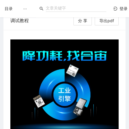
目录
登录
调试教程
分 享
导出pdf
LuatOS
文档没解决？论坛发个帖！
台）