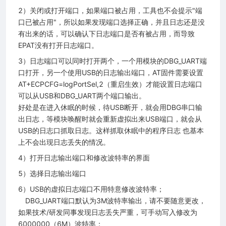
2）关闭或打开端口，如果端口被占用，工具也不会提示"端
口已被占用"，所以如果发现端口选择正确，并且日志还是没
有出来的话，可以确认下日志端口是否有被占用，而导致
EPAT没有打开日志端口。
3）日志端口可以同时打开两个，一个用模块的DBG_UART端
口打开，另一个使用USB的日志输出端口，AT固件需要设置
AT+ECPCFG=logPortSel,2（重启生效）才能设置日志端口
可以从USB和DBG_UART两个端口输出。
好处是在进入休眠的时候，待USB断开，就会用DBG串口输
出日志，等模块唤醒时就会重新虚拟出来USB端口，就会从
USB的日志口抓取日志。这样抓取休眠中的程序日志 也基本
上不会出现日志丢失的情况。
4）打开日志输出端口和修改波特率的界面
5）选择日志输出端口
6）USB的虚拟日志端口不用特意修改波特率；
DBG_UART端口默认为3M波特率输出，请不要随意更改，
如果技术/研发同事发现日志丢失严重，可手动写入修改为
6000000（6M）波特率；