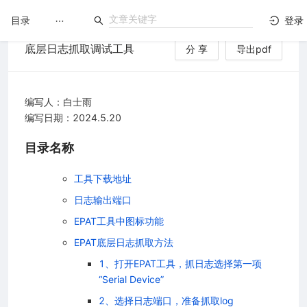
目录
登录
底层日志抓取调试工具
分 享
导出pdf
LuatOS
文档没解决？论坛发个帖！
编写人：白士雨
编写日期：2024.5.20
目录名称
工具下载地址
日志输出端口
EPAT工具中图标功能
EPAT底层日志抓取方法
1、打开EPAT工具，抓日志选择第一项
“Serial Device”
2、选择日志端口，准备抓取log