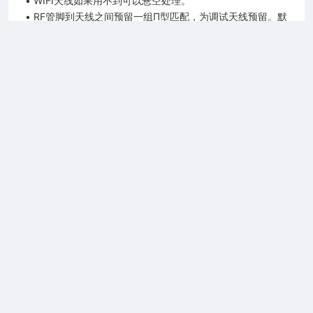
• WIFI天线如果用不到可以悬空处理。
• RF管脚到天线之间预留一组Π型匹配，为调试天线预留。默
2026 上海合宙通信科技有限公司
认电阻串联0欧姆，对地电容空贴
天线阻抗设计以及PCB设计建议:
模块天线管脚到天线之间的PCB走线时请遵循以下原则：
阻抗线需要控制阻抗为 50 欧姆；
阻抗线尽可能的短；
阻抗线靠近天线端建议预留 π 型匹配电路，方便天线调
试；
阻抗线不能走直角，需要拐弯时走 45 度斜线或者弧形
线；
阻抗线不要出现分叉；
阻抗线的背面投影区不要走其他信号线，必须铺完整的
GND，作为阻抗线的参考层；
阻抗线的两侧尽量多打地孔；