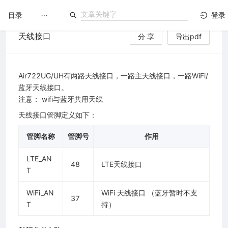
目录
登录
天线接口
分 享
导出pdf
LuatOS
文档没解决？论坛发个帖！
Air722UG/UH有两路天线接口，一路主天线接口，一路WiFi/
蓝牙天线接口。
注意： wifi与蓝牙共用天线
天线接口管脚定义如下：
管脚名称
管脚号
作用
LTE_AN
48
LTE天线接口
T
WiFi_AN
WiFi 天线接口 （蓝牙暂时不支
37
T
持）