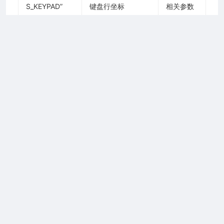
S_KEYPAD”
键盘行坐标
相关参数
2026 上海合宙通信科技有限公司
3、
key_matrix_col: 键
盘列坐标
gpio中断
消息ID
消息参数
消息说明
1、int_id：中
“MSG_ID_RTOS_I
断id
gpio中断状
NT”
2、
态
int_resnum：
PMD
消息ID
消息参数
消息说明