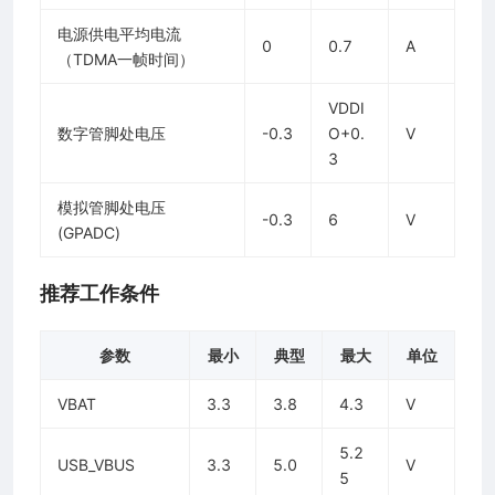
电源供电平均电流
0
0.7
A
（TDMA一帧时间）
VDDI
数字管脚处电压
-0.3
O+0.
V
3
模拟管脚处电压
-0.3
6
V
(GPADC)
推荐工作条件
参数
最小
典型
最大
单位
VBAT
3.3
3.8
4.3
V
5.2
USB_VBUS
3.3
5.0
V
5