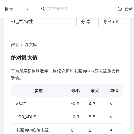
目录
登录
- 电气特性
分 享
导出pdf
LuatOS
文档没解决？论坛发个帖！
作者： 许文庭
绝对最大值
下表所示是模块数字、模拟管脚的电源供电电压电流最大耐
受值。
参数
最小
最大
单位
VBAT
-0.3
4.7
V
USB_VBUS
-0.3
5.5
V
电源供电峰值电流
0
2
A