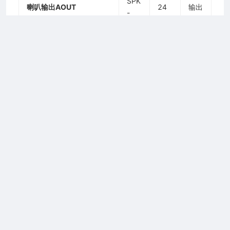
SPK
喇叭输出AOUT
24
输出
-
2026 上海合宙通信科技有限公司
负端
AIN可以用作麦克风输入或
模拟音频信号输入。麦克
风通常选用驻极体麦克
风。AIN是差分输入。
AOUT通道可以直接驱动8
欧姆的喇叭。AOUT通道
为差分输出。
麦克风接口参考电路
AIN通道内置驻极体麦克风偏置电压。麦克风通道参考电路下
图所示：