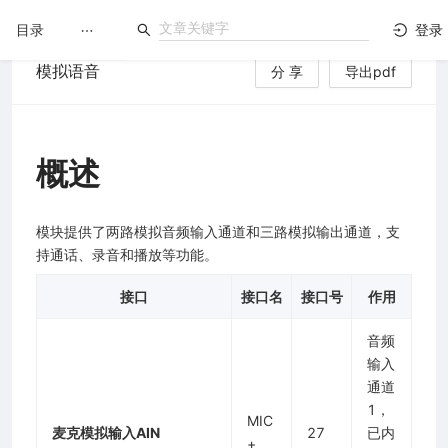
目录
登录
模拟语音
分 享
导出pdf
LuatOS
文档没解决？论坛发个帖！
概述
模块提供了两路模拟音频输入通道和三路模拟输出通道，支
持通话、录音和播放等功能。
接口
接口名
接口号
作用
音频
输入
通道
1，
MIC
麦克模拟输入AIN
27
已内
+