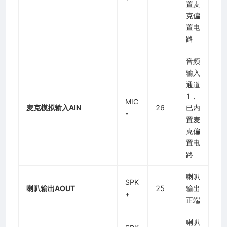
置麦
克偏
置电
路
音频
输入
通道
1，
MIC
麦克模拟输入AIN
26
已内
-
置麦
克偏
置电
路
喇叭
SPK
喇叭输出AOUT
25
输出
+
正端
喇叭