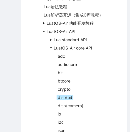
Lua语法教程
Lua解析器开源（集成C库教程）
LuatOS-Air 功能开发教程
LuatOS-Air API
Lua standard API
LuatOS-Air core API
adc
audiocore
bit
btcore
crypto
disp(ui)
disp(camera)
io
i2c
json