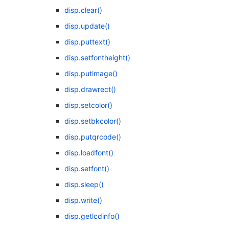
disp.clear()
disp.update()
disp.puttext()
disp.setfontheight()
disp.putimage()
disp.drawrect()
disp.setcolor()
disp.setbkcolor()
disp.putqrcode()
disp.loadfont()
disp.setfont()
disp.sleep()
disp.write()
disp.getlcdinfo()